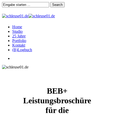
Skip
Search
to
main
Close
content
Search
search
Menu
Home
Studio
25 Jahre
Portfolio
Kontakt
(B)Logbuch
search
BEB+
Leistungsbroschüre
für die