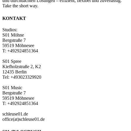
und durchdachten Lösungen – effizient, flexibel und zuverlässig.
Take the short way.
KONTAKT
Studios:
S01 Möhne
Bergstraße 7
59519 Möhnesee
T: +492924851364
S01 Spree
Kiefholzstraße 2, K2
12435 Berlin
Tel: +493023329920
S01 Music
Bergstraße 7
59519 Möhnesee
T: +492924851364
schleuse01.de
office(at)schleuse01.de