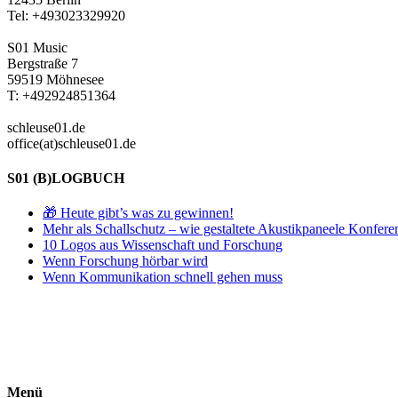
Tel: +493023329920
S01 Music
Bergstraße 7
59519 Möhnesee
T: +492924851364
schleuse01.de
office(at)schleuse01.de
S01 (B)LOGBUCH
🎁 Heute gibt’s was zu gewinnen!
Mehr als Schallschutz – wie gestaltete Akustikpaneele Konfer
10 Logos aus Wissenschaft und Forschung
Wenn Forschung hörbar wird
Wenn Kommunikation schnell gehen muss
Menü