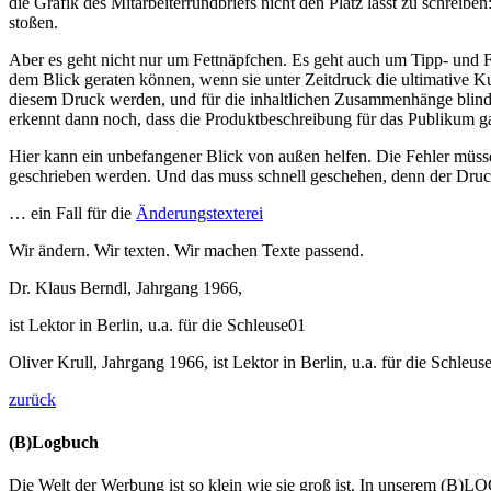
die Grafik des Mitarbeiterrundbriefs nicht den Platz lässt zu schreib
stoßen.
Aber es geht nicht nur um Fettnäpfchen. Es geht auch um Tipp- und Fl
dem Blick geraten können, wenn sie unter Zeitdruck die ultimative 
diesem Druck werden, und für die inhaltlichen Zusammenhänge blind
erkennt dann noch, dass die Produktbeschreibung für das Publikum ga
Hier kann ein unbefangener Blick von außen helfen. Die Fehler müsse
geschrieben werden. Und das muss schnell geschehen, denn der Druckt
… ein Fall für die
Änderungstexterei
Wir ändern. Wir texten. Wir machen Texte passend.
Dr. Klaus Berndl, Jahrgang 1966,
ist Lektor in Berlin, u.a. für die Schleuse01
Oliver Krull, Jahrgang 1966, ist Lektor in Berlin, u.a. für die Schleus
zurück
(B)Logbuch
Die Welt der Werbung ist so klein wie sie groß ist. In unserem (B