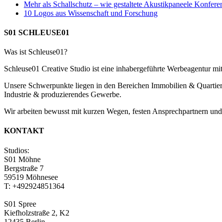
Mehr als Schallschutz – wie gestaltete Akustikpaneele Konfer
10 Logos aus Wissenschaft und Forschung
S01 SCHLEUSE01
Was ist Schleuse01?
Schleuse01 Creative Studio ist eine inhabergeführte Werbeagentur m
Unsere Schwerpunkte liegen in den Bereichen Immobilien & Quarti
Industrie & produzierendes Gewerbe.
Wir arbeiten bewusst mit kurzen Wegen, festen Ansprechpartnern und d
KONTAKT
Studios:
S01 Möhne
Bergstraße 7
59519 Möhnesee
T: +492924851364
S01 Spree
Kiefholzstraße 2, K2
12435 Berlin