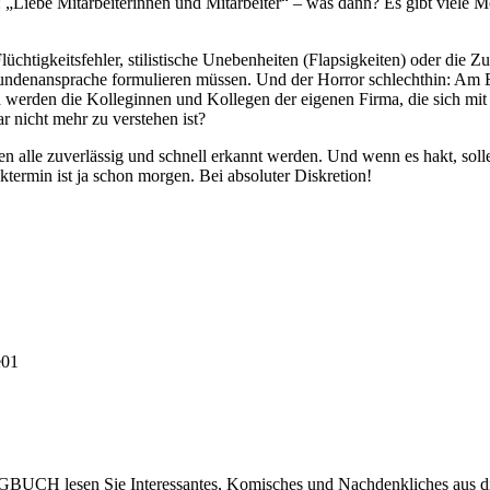
en: „Liebe Mitarbeiterinnen und Mitarbeiter“ – was dann? Es gibt viele 
üchtigkeitsfehler, stilistische Unebenheiten (Flapsigkeiten) oder die
Kundenansprache formulieren müssen. Und der Horror schlechthin: Am E
 werden die Kolleginnen und Kollegen der eigenen Firma, die sich mit
r nicht mehr zu verstehen ist?
n alle zuverlässig und schnell erkannt werden. Und wenn es hakt, solle
ermin ist ja schon morgen. Bei absoluter Diskretion!
e01
)LOGBUCH lesen Sie Interessantes, Komisches und Nachdenkliches aus d