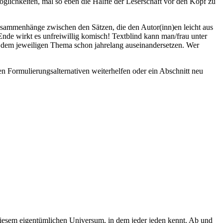
Möglichkeiten, mal so eben die Hälfte der Leserschaft vor den Kopf zu
 Zusammenhänge zwischen den Sätzen, die den Autor(inn)en leicht aus
nde wirkt es unfreiwillig komisch! Textblind kann man/frau unter
 dem jeweiligen Thema schon jahrelang auseinandersetzen. Wer
n Formulierungsalternativen weiterhelfen oder ein Abschnitt neu
iesem eigentümlichen Universum, in dem jeder jeden kennt. Ab und