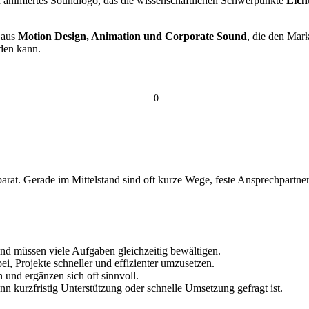
 animiertes Soundlogo, das die wissenschaftlichen Schwerpunkte
Lich
n aus
Motion Design, Animation und Corporate Sound
, die den Mar
rden kann.
0
at. Gerade im Mittelstand sind oft kurze Wege, feste Ansprechpartner
und müssen viele Aufgaben gleichzeitig bewältigen.
, Projekte schneller und effizienter umzusetzen.
 und ergänzen sich oft sinnvoll.
n kurzfristig Unterstützung oder schnelle Umsetzung gefragt ist.