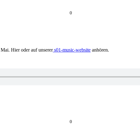
0
 Mai. Hier oder auf unserer
s01-music-website
anhören.
0