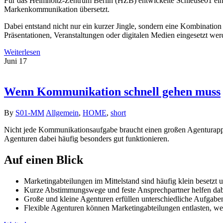
Für das Helmholtz-Zentrum Berlin (HZB) entwickelte Schleuse01 ein
Markenkommunikation übersetzt.
Dabei entstand nicht nur ein kurzer Jingle, sondern eine Kombinatio
Präsentationen, Veranstaltungen oder digitalen Medien eingesetzt we
Weiterlesen
Juni
17
Wenn Kommunikation schnell gehen muss
By
S01-MM
Allgemein
,
HOME
,
short
Nicht jede Kommunikationsaufgabe braucht einen großen Agenturappar
Agenturen dabei häufig besonders gut funktionieren.
Auf einen Blick
Marketingabteilungen im Mittelstand sind häufig klein besetzt 
Kurze Abstimmungswege und feste Ansprechpartner helfen dabei
Große und kleine Agenturen erfüllen unterschiedliche Aufgaben
Flexible Agenturen können Marketingabteilungen entlasten, wen