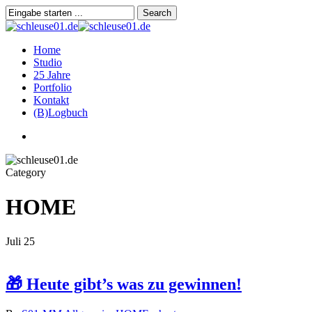
Skip
Search
to
Close
main
Search
content
search
Menu
Home
Studio
25 Jahre
Portfolio
Kontakt
(B)Logbuch
search
Category
HOME
Juli
25
🎁 Heute gibt’s was zu gewinnen!