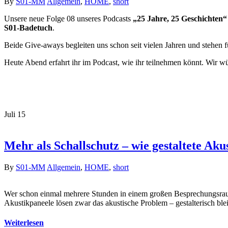
By
S01-MM
Allgemein
,
HOME
,
short
Unsere neue Folge 08 unseres Podcasts
„25 Jahre, 25 Geschichten“
S01-Badetuch
.
Beide Give-aways begleiten uns schon seit vielen Jahren und stehen f
Heute Abend erfahrt ihr im Podcast, wie ihr teilnehmen könnt. Wir w
Juli
15
Mehr als Schallschutz – wie gestaltete A
By
S01-MM
Allgemein
,
HOME
,
short
Wer schon einmal mehrere Stunden in einem großen Besprechungsrau
Akustikpaneele lösen zwar das akustische Problem – gestalterisch b
Weiterlesen